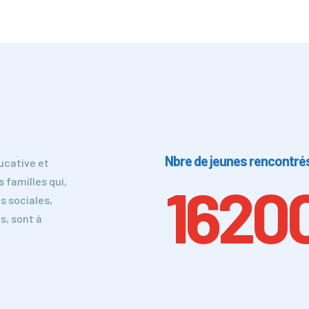
Nbre de jeunes rencontré
ucative et
s familles qui,
1620
ns sociales,
s, sont à