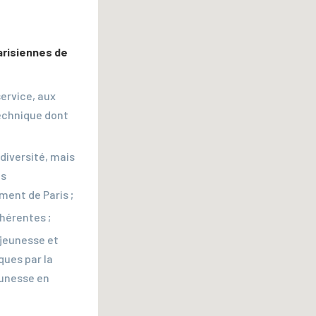
arisiennes de
ervice, aux
technique dont
diversité, mais
es
ment de Paris ;
hérentes ;
a jeunesse et
ques par la
eunesse en